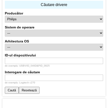
Căutare drivere
Producător
Sistem de operare
Arhitectura OS
ID-ul dispozitivului
de exemplu: USB\VID_046D&PID_0825
Interogare de căutare
de exemplu: Logitech c270
Caută
Resetează