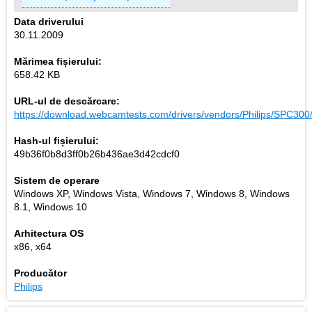
Data driverului
30.11.2009
Mărimea fișierului:
658.42 KB
URL-ul de descărcare:
https://download.webcamtests.com/drivers/vendors/Philips/SPC300
Hash-ul fișierului:
49b36f0b8d3ff0b26b436ae3d42cdcf0
Sistem de operare
Windows XP, Windows Vista, Windows 7, Windows 8, Windows
8.1, Windows 10
Arhitectura OS
x86, x64
Producător
Philips